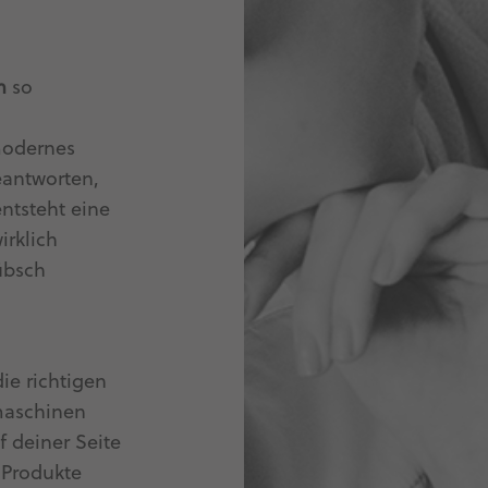
n
so
modernes
eantworten,
tsteht eine
irklich
übsch
ie richtigen
maschinen
 deiner Seite
e Produkte