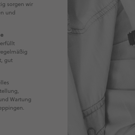
ig sorgen wir
den und
le
erfüllt
 regelmäßig
t, gut
lles
tellung,
 und Wartung
oeppingen.