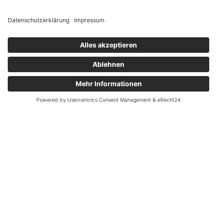
So findest du uns:
msisdesign. GmbH & Co. KG
Alte Dorfstraße 19A
17392
Boldekow
Deutschland
→ +49 (0)39722 298444
Projektanfrage:
Bereit, gemeinsam an einem spannenden Projekt zu
arbeiten? Lass uns deine Anfrage entgegennehmen und
gemeinsam Großes schaffen!
→ projekte@msisdesign.de
Bewerbungen:
Bist du bereit, Teil unseres Teams zu werden und