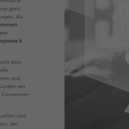
Commerce-
Shop ganz
nagen. Als
pommern
sere
opware 6
amit dein
mehr
onen und
 Kunden ein
e Conversion-
duellen und
ten, der