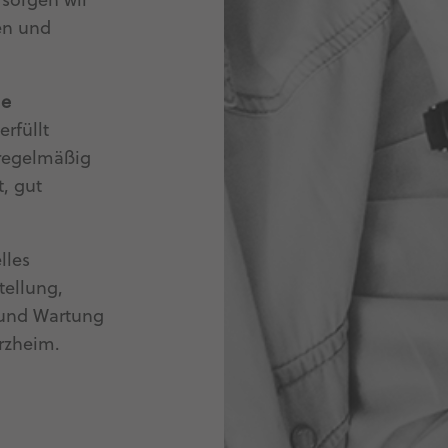
 sorgen wir
den und
le
erfüllt
 regelmäßig
t, gut
lles
tellung,
 und Wartung
rzheim.