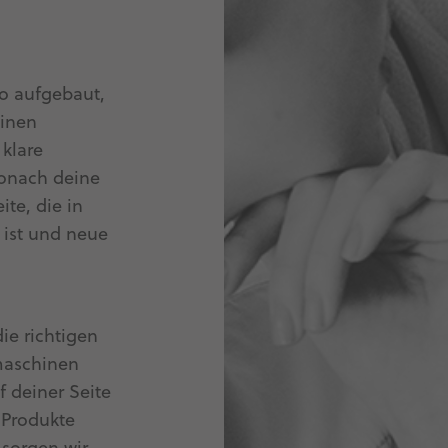
o aufgebaut,
hinen
klare
wonach deine
te, die in
 ist und neue
ie richtigen
maschinen
 deiner Seite
e Produkte