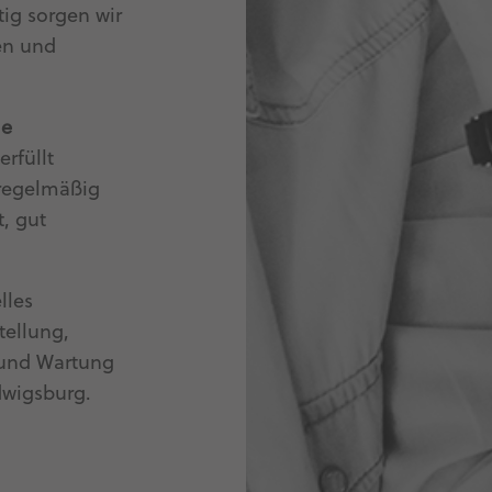
tig sorgen wir
den und
le
erfüllt
 regelmäßig
t, gut
lles
tellung,
 und Wartung
dwigsburg.