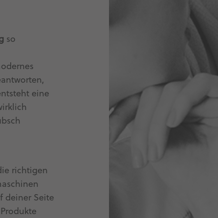
g
so
modernes
eantworten,
tsteht eine
irklich
übsch
ie richtigen
maschinen
 deiner Seite
e Produkte