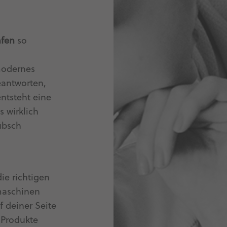
afen
so
modernes
eantworten,
tsteht eine
s wirklich
übsch
ie richtigen
maschinen
 deiner Seite
e Produkte