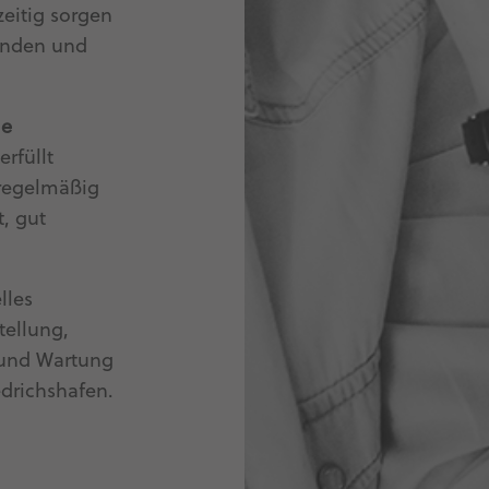
zeitig sorgen
finden und
le
erfüllt
 regelmäßig
t, gut
lles
tellung,
 und Wartung
edrichshafen.