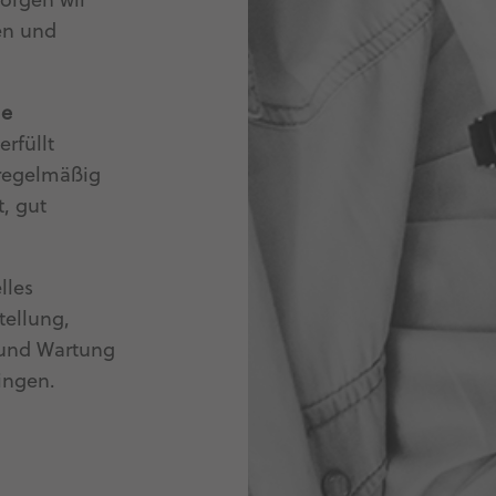
sorgen wir
den und
le
erfüllt
 regelmäßig
t, gut
lles
tellung,
 und Wartung
ingen.