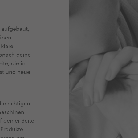
 aufgebaut,
hinen
klare
wonach deine
te, die in
ist und neue
ie richtigen
maschinen
 deiner Seite
e Produkte