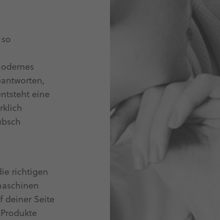
so
modernes
eantworten,
tsteht eine
rklich
übsch
ie richtigen
maschinen
 deiner Seite
e Produkte