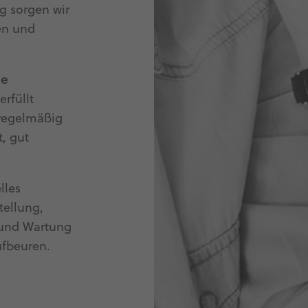
g sorgen wir
den und
le
erfüllt
 regelmäßig
t, gut
lles
tellung,
 und Wartung
ufbeuren.