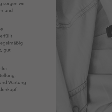
g sorgen wir
den und
le
erfüllt
 regelmäßig
t, gut
lles
tellung,
 und Wartung
edenkopf.