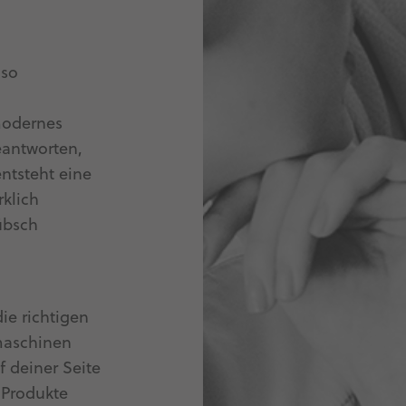
so
modernes
eantworten,
tsteht eine
rklich
übsch
ie richtigen
maschinen
 deiner Seite
e Produkte