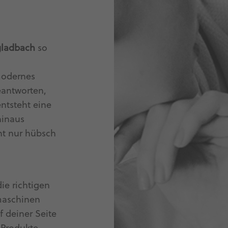
ladbach
so
modernes
eantworten,
tsteht eine
hinaus
cht nur hübsch
ie richtigen
maschinen
 deiner Seite