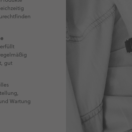
e Produkte
eichzeitig
zurechtfinden
le
erfüllt
 regelmäßig
t, gut
lles
tellung,
 und Wartung