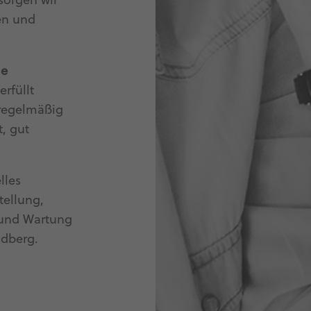
sorgen wir
den und
le
erfüllt
 regelmäßig
t, gut
lles
tellung,
 und Wartung
ldberg.