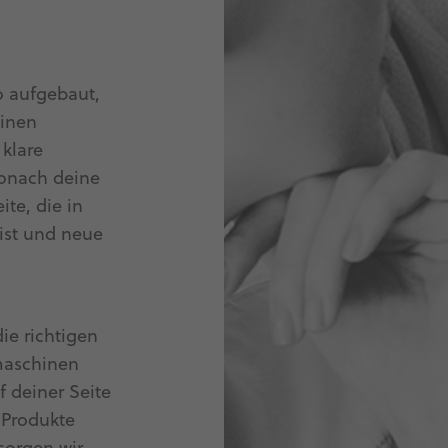
 aufgebaut,
hinen
klare
wonach deine
te, die in
 ist und neue
ie richtigen
maschinen
 deiner Seite
e Produkte