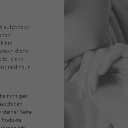
o aufgebaut,
hinen
klare
wonach deine
te, die in
 ist und neue
ie richtigen
maschinen
 deiner Seite
e Produkte