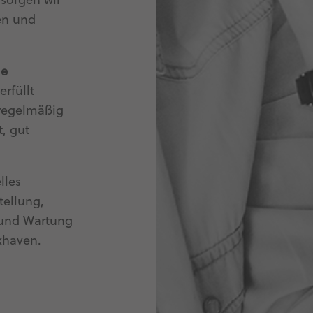
 sorgen wir
den und
le
erfüllt
 regelmäßig
t, gut
lles
tellung,
 und Wartung
xhaven.